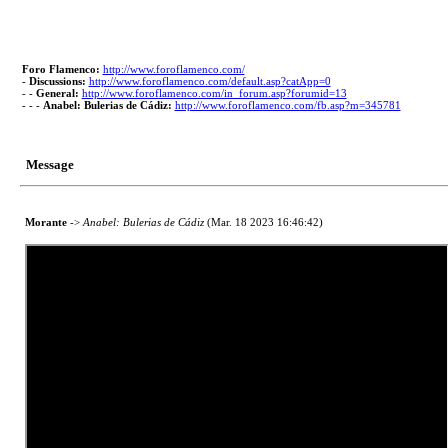
Foro Flamenco:
http://www.foroflamenco.com/
-
Discussions:
http://www.foroflamenco.com/default.asp?catApp=0
- -
General:
http://www.foroflamenco.com/in_forum.asp?forumid=13
- - -
Anabel: Bulerias de Cádiz:
http://www.foroflamenco.com/fb.asp?m=345781
Message
Morante
->
Anabel: Bulerias de Cádiz
(Mar. 18 2023 16:46:42)