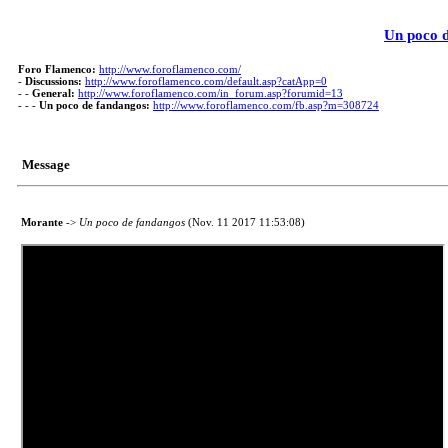
Un poco 
Foro Flamenco:
http://www.foroflamenco.com/
-
Discussions:
http://www.foroflamenco.com/default.asp?catApp=0
- -
General:
http://www.foroflamenco.com/in_forum.asp?forumid=13
- - -
Un poco de fandangos:
http://www.foroflamenco.com/fb.asp?m=308724
Message
Morante
->
Un poco de fandangos
(Nov. 11 2017 11:53:08)