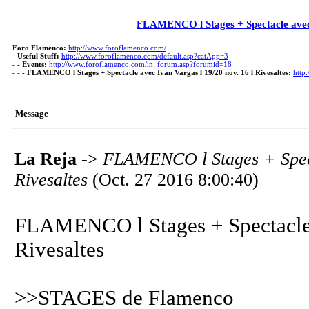
FLAMENCO l Stages + Spectacle avec I
Foro Flamenco:
http://www.foroflamenco.com/
-
Useful Stuff:
http://www.foroflamenco.com/default.asp?catApp=3
- -
Events:
http://www.foroflamenco.com/in_forum.asp?forumid=18
- - -
FLAMENCO l Stages + Spectacle avec Iván Vargas l 19/20 nov. 16 l Rivesaltes:
http
Message
La Reja
->
FLAMENCO l Stages + Specta
Rivesaltes
(Oct. 27 2016 8:00:40)
FLAMENCO l Stages + Spectacle a
Rivesaltes
>>STAGES de Flamenco